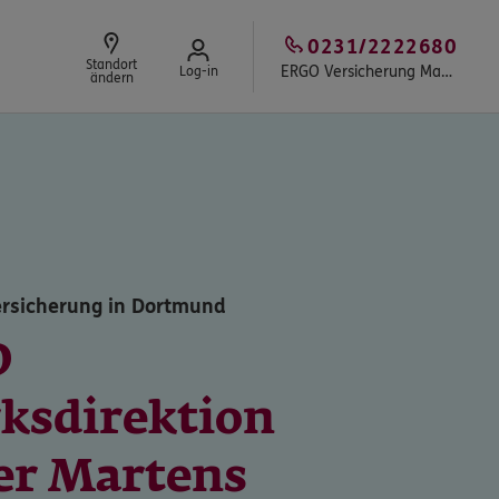
0231/2222680
Standort
ERGO Versicherung Martens Assekuranz
Log-in
ändern
ersicherung in Dortmund
O
rksdirektion
er Martens