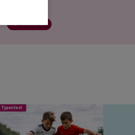
Jetzt informieren
 Typentest