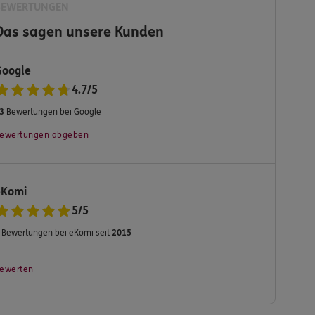
BEWERTUNGEN
Das sagen unsere Kunden
Google
4.7
/
5
3
Bewertungen bei Google
ewertungen abgeben
eKomi
5
/
5
Bewertungen bei eKomi seit
2015
ewerten