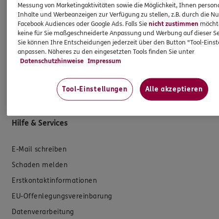
Messung von Marketingaktivitäten sowie die Möglichkeit, Ihnen persona
Produkte
Inhalte und Werbeanzeigen zur Verfügung zu stellen, z.B. durch die N
Facebook Audiences oder Google Ads. Falls Sie
nicht zustimmen
möchten
keine für Sie maßgeschneiderte Anpassung und Werbung auf dieser Se
Zahnversicherungen
Sie können Ihre Entscheidungen jederzeit über den Button "Tool-Eins
Kfz-Versicherung
anpassen. Näheres zu den eingesetzten Tools finden Sie unter
Datenschutzhinweise
Impressum
Krankenversicherung
Versicherungen für den privaten Bedarf
Tool-Einstellungen
Alle akzeptieren
Versicherungen für Geschäftskunden
Hilfe & Services
E-Mail schreiben
Schaden melden
Erstkontaktinformationen
EU-Offenlegungsvereinbarung
Datenverarbeitung