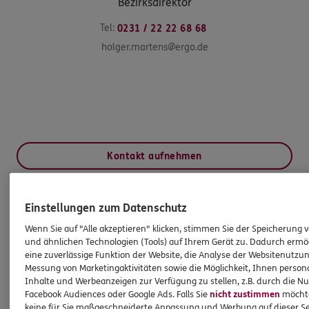
Bezirksdirektor
Tel:
0231 / 22 22 68 68
holger.martens@ergo.de
Kontakt aufnehmen
Einstellungen zum Datenschutz
HINWEIS
Wichtiges aus dem Vermittlerrecht
Wenn Sie auf "Alle akzeptieren" klicken, stimmen Sie der Speicherung 
und ähnlichen Technologien (Tools) auf Ihrem Gerät zu. Dadurch ermö
eine zuverlässige Funktion der Website, die Analyse der Websitenutzun
Ich bin verpflichtet, Ihnen Auskünfte zu meiner
Messung von Marketingaktivitäten sowie die Möglichkeit, Ihnen persona
Inhalte und Werbeanzeigen zur Verfügung zu stellen, z.B. durch die N
Person zu geben. Sowohl Ihr Schutz als Verbraucher
Facebook Audiences oder Google Ads. Falls Sie
nicht zustimmen
möchten
sowie auch gesetzliche Regelungen halten mich
keine für Sie maßgeschneiderte Anpassung und Werbung auf dieser Se