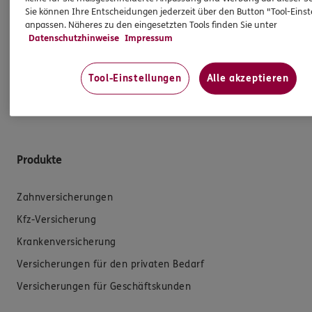
dazu an. Ich biete Beratung an, für die
Sie können Ihre Entscheidungen jederzeit über den Button "Tool-Eins
Versicherungsvermittlung erhalte ich Provision,
anpassen. Näheres zu den eingesetzten Tools finden Sie unter
Datenschutzhinweise
Impressum
ferner sonstige Zuwendungen.
Mehr Informationen
Tool-Einstellungen
Alle akzeptieren
Produkte
Zahnversicherungen
Kfz-Versicherung
Krankenversicherung
Versicherungen für den privaten Bedarf
Versicherungen für Geschäftskunden