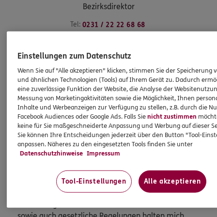
Bezirksdirektor
Tel:
0231 / 22 22 68 68
holger.martens@ergo.de
Einstellungen zum Datenschutz
Wenn Sie auf "Alle akzeptieren" klicken, stimmen Sie der Speicherung 
und ähnlichen Technologien (Tools) auf Ihrem Gerät zu. Dadurch ermö
eine zuverlässige Funktion der Website, die Analyse der Websitenutzun
Messung von Marketingaktivitäten sowie die Möglichkeit, Ihnen persona
Inhalte und Werbeanzeigen zur Verfügung zu stellen, z.B. durch die N
Mehr
Facebook Audiences oder Google Ads. Falls Sie
nicht zustimmen
möchten
keine für Sie maßgeschneiderte Anpassung und Werbung auf dieser Se
Sie können Ihre Entscheidungen jederzeit über den Button "Tool-Eins
anpassen. Näheres zu den eingesetzten Tools finden Sie unter
HINWEIS
Datenschutzhinweise
Impressum
Wichtiges aus dem Vermittlerrecht
Tool-Einstellungen
Alle akzeptieren
Ich bin verpflichtet, Ihnen Auskünfte zu meiner
Person zu geben. Sowohl Ihr Schutz als Verbraucher
sowie auch gesetzliche Regelungen halten mich