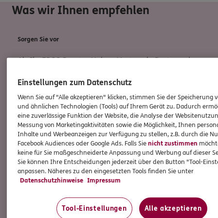
Was wir Ihnen empfehlen
Sorgen Sie vor
Als Ihr ERGO Berater Holger Martens in Dortmund
empfehlen wir Ihnen die
ERGO Unfallversicherung
.
Einstellungen zum Datenschutz
Sorgen Sie vor, dann bleibt Ihr Alltag auch nach
einem Unfall lebenswert.
Wenn Sie auf "Alle akzeptieren" klicken, stimmen Sie der Speicherung 
und ähnlichen Technologien (Tools) auf Ihrem Gerät zu. Dadurch ermö
eine zuverlässige Funktion der Website, die Analyse der Websitenutzun
Messung von Marketingaktivitäten sowie die Möglichkeit, Ihnen persona
Inhalte und Werbeanzeigen zur Verfügung zu stellen, z.B. durch die N
Facebook Audiences oder Google Ads. Falls Sie
nicht zustimmen
möchten
keine für Sie maßgeschneiderte Anpassung und Werbung auf dieser Se
Sie können Ihre Entscheidungen jederzeit über den Button "Tool-Eins
anpassen. Näheres zu den eingesetzten Tools finden Sie unter
Datenschutzhinweise
Impressum
Tool-Einstellungen
Alle akzeptieren