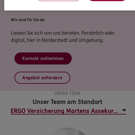
mehr zur ERGO Unfallversicherung
Wir sind für Sie da
Lassen Sie sich von uns beraten. Persönlich oder
digital, hier in Norderstedt und Umgebung.
Kontakt aufnehmen
Angebot anfordern
UNSER TEAM
Unser Team am Standort